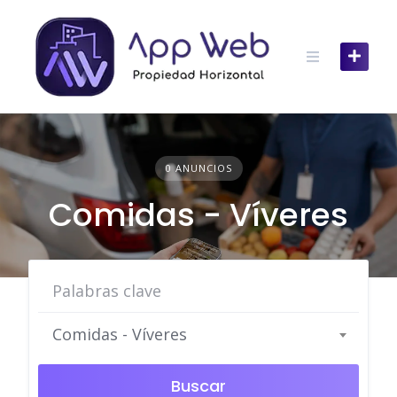
Skip
to
content
0 ANUNCIOS
Comidas - Víveres
Comidas - Víveres
Buscar